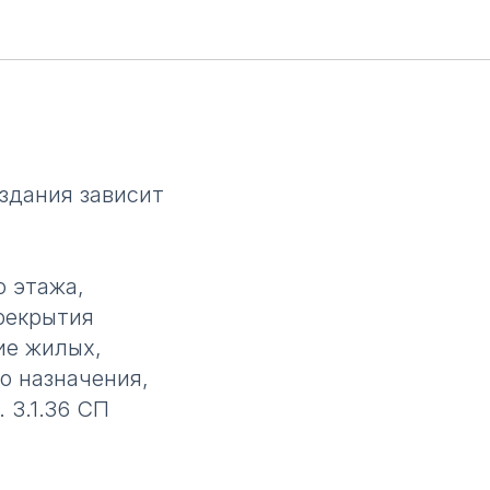
здания зависит
о этажа,
рекрытия
ие жилых,
о назначения,
 3.1.36 СП