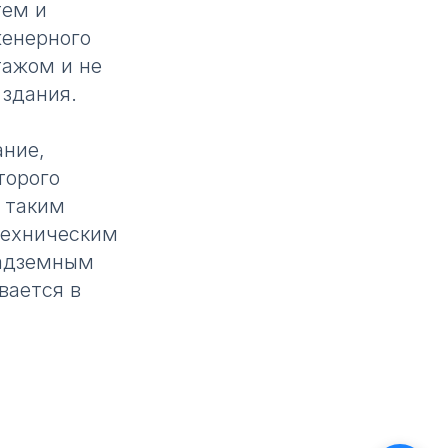
тем и
енерного
тажом и не
 здания.
ание,
торого
с таким
 техническим
надземным
вается в