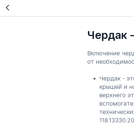
Чердак -
Включение черд
от необходимос
Чердак - э
крышей и н
верхнего э
вспомогате
технически
118.13330.20